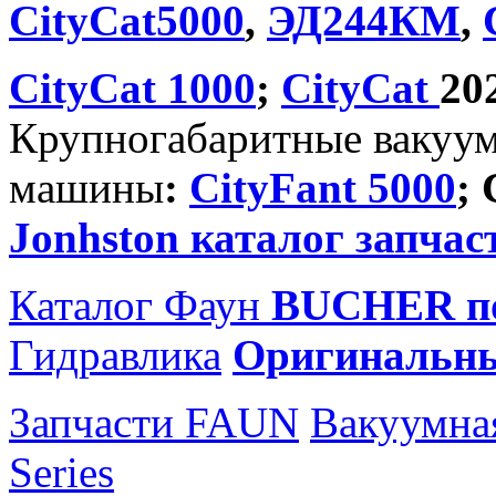
CityCat5000
,
ЭД244КМ
,
CityCat 1000
;
CityCat
20
Крупногабаритные вакуу
машины
:
CityFant 5000
;
Jonhston каталог запчас
Каталог Фаун
BUCHER по
Гидравлика
Оригинальн
Запчасти FAUN
Вакуумна
Series