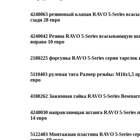
4240063 резиновый клапан RAVO 5-Series всас
сзади 28 евро
4240042 Резина RAVO 5-Series всасывающую ша
вправо 10 евро
2180225 форсунка RAVO 5-Series серия тарелок 
5110403 рулевая тяга Размер резьбы: M16x1,5 п
евро
4180262 Зажимная гайка RAVO 5-Series Besenar
4240030 направляющая штанга RAVO 5-Series п
14 евро
5122403 Монтажная пластина RAVO 5-Series сер
оцинк. 60 евро