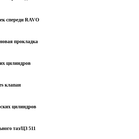
сек спереди RAVO
иновая прокладка
ких цилиндров
es клапан
еских цилиндров
ного таз/ЦЗ 511