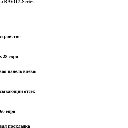
а RAVO 5-Series
устройство
 28 евро
вая панель влево/
сасывающий отсек
60 евро
овая прокладка