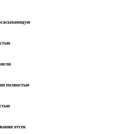
s всасывающую
остью
анели
рии полностью
остью
вания отсек