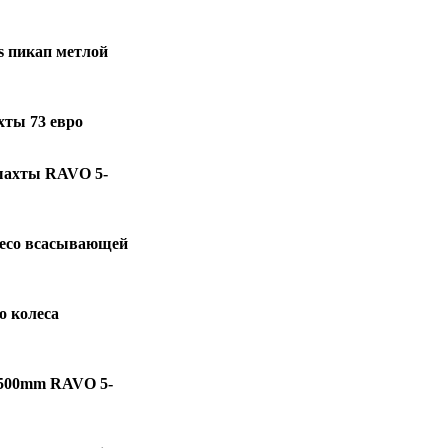
s пикап метлой
хты 73 евро
шахты RAVO 5-
лесо всасывающей
 колеса
Ø500mm RAVO 5-