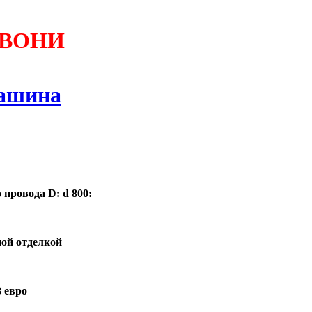
ЗВОНИ
машина
 провода D: d 800:
ной отделкой
 евро