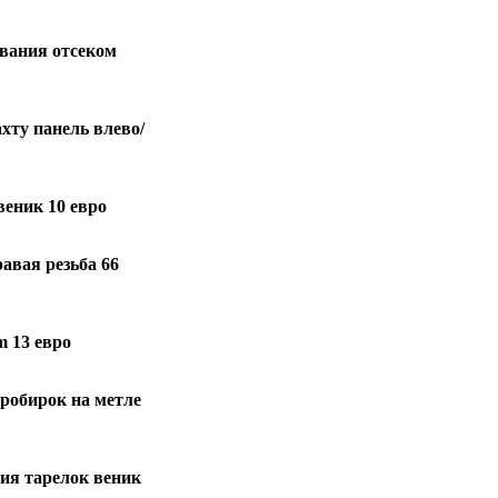
ывания отсеком
хту панель влево/
веник 10 евро
равая резьба 66
m 13 евро
робирок на метле
ия тарелок веник