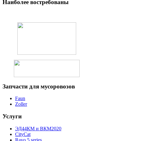
Наиболее
востребованы
Запчасти
для мусоровозов
Faun
Zoller
Услуги
ЭД44КМ и ВКМ2020
CityCat
Ravo 5 series