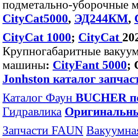
подметально-уборочные 
CityCat5000
,
ЭД244КМ
,
CityCat 1000
;
CityCat
20
Крупногабаритные вакуу
машины
:
CityFant 5000
;
Jonhston каталог запчас
Каталог Фаун
BUCHER по
Гидравлика
Оригинальн
Запчасти FAUN
Вакуумна