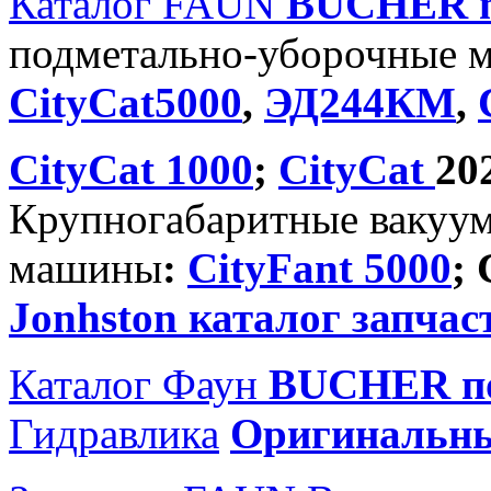
Каталог FAUN
BUCHER
подметально-уборочные 
CityCat5000
,
ЭД244КМ
,
CityCat 1000
;
CityCat
20
Крупногабаритные вакуу
машины
:
CityFant 5000
;
Jonhston каталог запчас
Каталог Фаун
BUCHER по
Гидравлика
Оригинальн