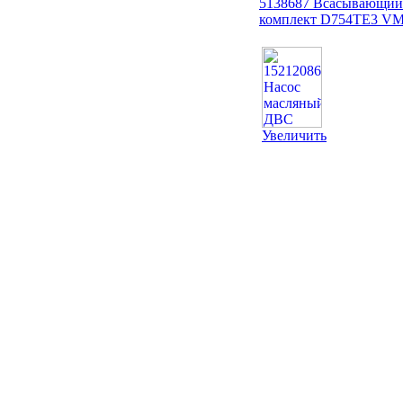
5138687 Всасывающий 
комплект D754TE3 V
Увеличить