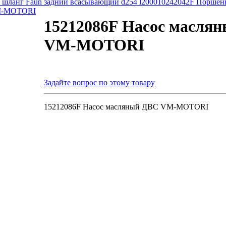
шланг Faun задний всасывающий d254 l2000
10242042F Поршень 
M-MOTORI
15212086F Насос масля
VM-MOTORI
Задайте вопрос по этому товару
15212086F Насос масляный ДВС VM-MOTORI