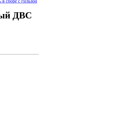
в сборе с гильзой
ный ДВС