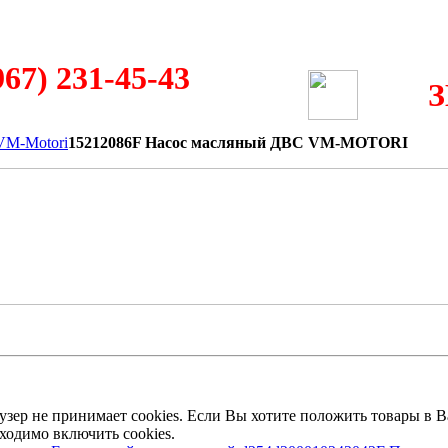
967) 231-45-43
VM-Motori
15212086F Насос масляный ДВС VM-MOTORI
аузер не принимает cookies. Если Вы хотите положить товары в 
бходимо включить cookies.